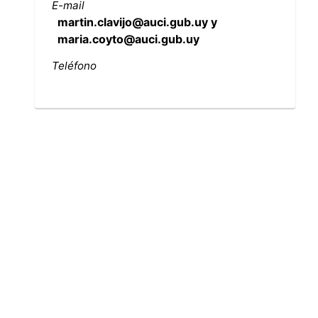
E-mail
martin.clavijo@auci.gub.uy y
maria.coyto@auci.gub.uy
Teléfono