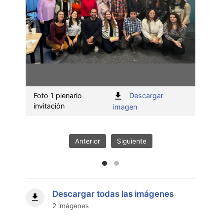
Foto 1 plenario
Descargar
Foto 
invitación
invit
:
imagen
Foto
1
plenario
Anterior
Siguiente
invitación"
Descargar todas las imágenes
2 imágenes