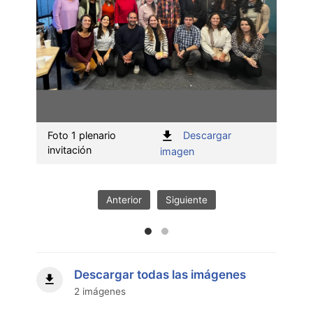
Foto 1 plenario
Descargar
Foto 
invitación
invit
:
imagen
Foto
1
plenario
Anterior
Siguiente
invitación"
Descargar todas las imágenes
2 imágenes