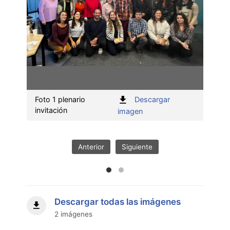
Foto 1 plenario
Descargar
Foto 
invitación
invit
:
imagen
Foto
1
plenario
Anterior
Siguiente
invitación"
Descargar todas las imágenes
2 imágenes