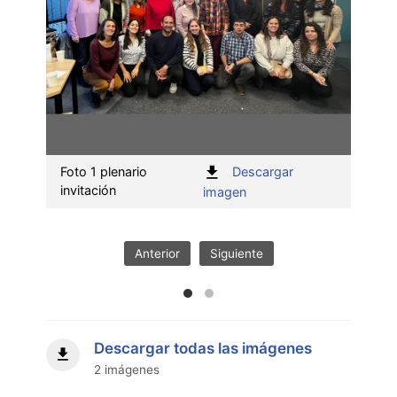
Foto 1 plenario
Descargar
Foto 
invitación
invit
:
imagen
Foto
1
plenario
Anterior
Siguiente
invitación"
Descargar todas las imágenes
2 imágenes