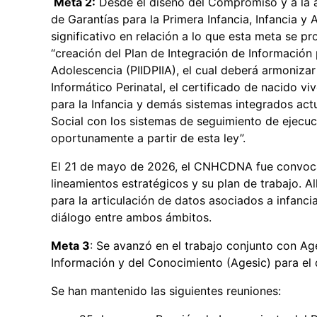
Meta 2:
Desde el diseño del Compromiso y a la a
de Garantías para la Primera Infancia, Infancia y
significativo en relación a lo que esta meta se pr
“creación del Plan de Integración de Información p
Adolescencia (PIIDPIIA), el cual deberá armonizar
Informático Perinatal, el certificado de nacido vi
para la Infancia y demás sistemas integrados act
Social con los sistemas de seguimiento de ejecuc
oportunamente a partir de esta ley”.
El 21 de mayo de 2026, el CNHCDNA fue convocad
lineamientos estratégicos y su plan de trabajo. A
para la articulación de datos asociados a infanc
diálogo entre ambos ámbitos.
Meta 3
: Se avanzó en el trabajo conjunto con Ag
Información y del Conocimiento (Agesic) para el d
Se han mantenido las siguientes reuniones: