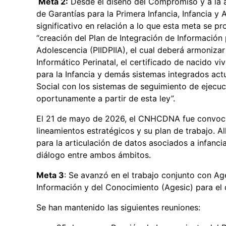
Meta 2:
Desde el diseño del Compromiso y a la a
de Garantías para la Primera Infancia, Infancia y
significativo en relación a lo que esta meta se pr
“creación del Plan de Integración de Información p
Adolescencia (PIIDPIIA), el cual deberá armonizar
Informático Perinatal, el certificado de nacido vi
para la Infancia y demás sistemas integrados act
Social con los sistemas de seguimiento de ejecuc
oportunamente a partir de esta ley”.
El 21 de mayo de 2026, el CNHCDNA fue convocad
lineamientos estratégicos y su plan de trabajo. A
para la articulación de datos asociados a infanc
diálogo entre ambos ámbitos.
Meta 3
: Se avanzó en el trabajo conjunto con Ag
Información y del Conocimiento (Agesic) para el d
Se han mantenido las siguientes reuniones: