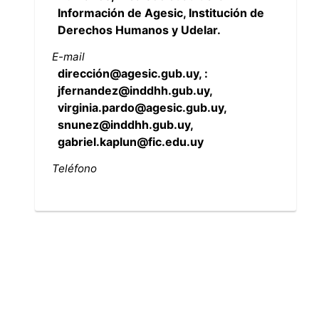
Información de Agesic, Institución de
Derechos Humanos y Udelar.
E-mail
dirección@agesic.gub.uy, :
jfernandez@inddhh.gub.uy,
virginia.pardo@agesic.gub.uy,
snunez@inddhh.gub.uy,
gabriel.kaplun@fic.edu.uy
Teléfono