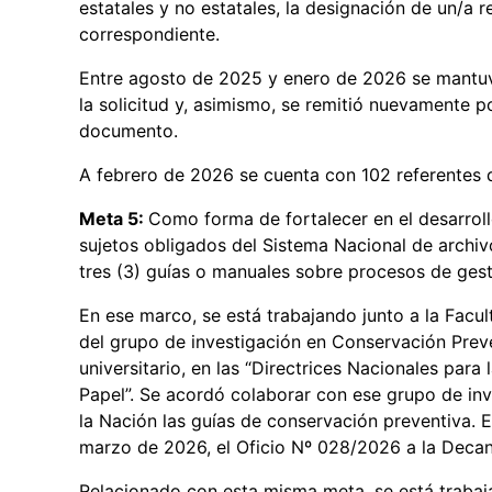
estatales y no estatales, la designación de un/a r
correspondiente.
Entre agosto de 2025 y enero de 2026 se mantuvo
la solicitud y, asimismo, se remitió nuevamente po
documento.
A febrero de 2026 se cuenta con 102 referentes
Meta 5:
Como forma de fortalecer en el desarrol
sujetos obligados del Sistema Nacional de archiv
tres (3) guías o manuales sobre procesos de ges
En ese marco, se está trabajando junto a la Fac
del grupo de investigación en Conservación Preve
universitario, en las “Directrices Nacionales pa
Papel”. Se acordó colaborar con ese grupo de inv
la Nación las guías de conservación preventiva. E
marzo de 2026, el Oficio Nº 028/2026 a la Decana
Relacionado con esta misma meta, se está trabaja