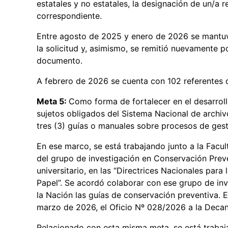
estatales y no estatales, la designación de un/a r
correspondiente.
Entre agosto de 2025 y enero de 2026 se mantuvo
la solicitud y, asimismo, se remitió nuevamente po
documento.
A febrero de 2026 se cuenta con 102 referentes
Meta 5:
Como forma de fortalecer en el desarrol
sujetos obligados del Sistema Nacional de archiv
tres (3) guías o manuales sobre procesos de ges
En ese marco, se está trabajando junto a la Fac
del grupo de investigación en Conservación Preve
universitario, en las “Directrices Nacionales pa
Papel”. Se acordó colaborar con ese grupo de inv
la Nación las guías de conservación preventiva. E
marzo de 2026, el Oficio Nº 028/2026 a la Decana
Relacionado con esta misma meta, se está trabaja