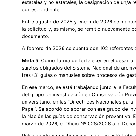
estatales y no estatales, la designación de un/a r
correspondiente.
Entre agosto de 2025 y enero de 2026 se mantuvo
la solicitud y, asimismo, se remitió nuevamente po
documento.
A febrero de 2026 se cuenta con 102 referentes
Meta 5:
Como forma de fortalecer en el desarrol
sujetos obligados del Sistema Nacional de archiv
tres (3) guías o manuales sobre procesos de ges
En ese marco, se está trabajando junto a la Fac
del grupo de investigación en Conservación Preve
universitario, en las “Directrices Nacionales pa
Papel”. Se acordó colaborar con ese grupo de inv
la Nación las guías de conservación preventiva. E
marzo de 2026, el Oficio Nº 028/2026 a la Decana
Relacionado con esta misma meta, se está trabaja