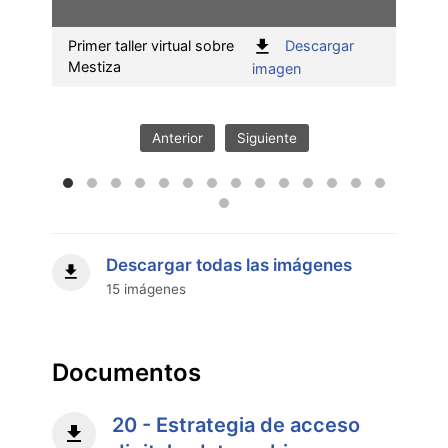
Primer taller virtual sobre
Descargar
Segun
Mestiza
sobr
:
imagen
Primer
taller
virtual
Anterior
Siguiente
sobre
Mestiza"
Descargar todas las imágenes
15 imágenes
Documentos
20 - Estrategia de acceso