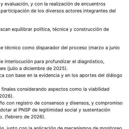
y evaluación, y con la realización de encuentros
participación de los diversos actores integrantes del
can equilibrar política, técnica y construcción de
rme técnico como disparador del proceso (marzo a junio
 interlocución para profundizar el diagnóstico,
ones (julio a diciembre de 2025).
a con base en la evidencia y en los aportes del diálogo
s finales considerando aspectos como la viabilidad
 2026).
seño con registro de consensos y disensos, y compromiso
a dotar al PNSP de legitimidad social y sustentación
o. (febrero de 2026).
ón, junto con la aplicación de mecanismos de monitoreo