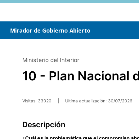
Saltar
al
contenido
principal
Mirador de Gobierno Abierto
Ministerio del Interior
10 - Plan Nacional 
Visitas: 33020
|
Última actualización:
30/07/2026
Descripción
¿Cuál es la problemática que el compromiso ab