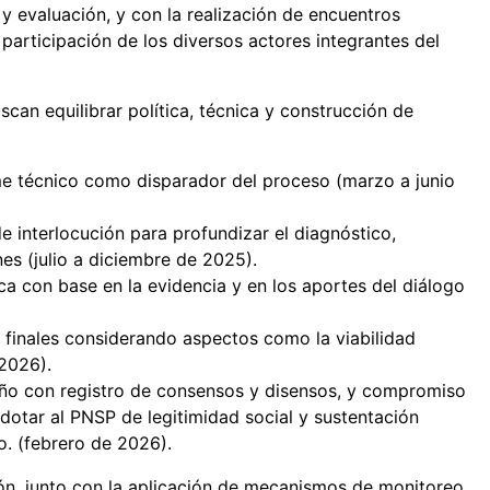
y evaluación, y con la realización de encuentros
participación de los diversos actores integrantes del
can equilibrar política, técnica y construcción de
rme técnico como disparador del proceso (marzo a junio
 interlocución para profundizar el diagnóstico,
ones (julio a diciembre de 2025).
a con base en la evidencia y en los aportes del diálogo
s finales considerando aspectos como la viabilidad
 2026).
seño con registro de consensos y disensos, y compromiso
a dotar al PNSP de legitimidad social y sustentación
o. (febrero de 2026).
ón, junto con la aplicación de mecanismos de monitoreo