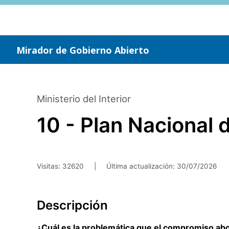
Saltar
al
contenido
principal
Mirador de Gobierno Abierto
Ministerio del Interior
10 - Plan Nacional 
Visitas: 32620
|
Última actualización:
30/07/2026
Descripción
¿Cuál es la problemática que el compromiso ab