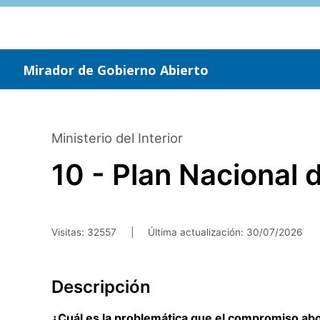
Saltar
al
contenido
principal
Mirador de Gobierno Abierto
Ministerio del Interior
10 - Plan Nacional 
Visitas: 32557
|
Última actualización:
30/07/2026
Descripción
¿Cuál es la problemática que el compromiso ab