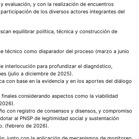
y evaluación, y con la realización de encuentros
participación de los diversos actores integrantes del
can equilibrar política, técnica y construcción de
rme técnico como disparador del proceso (marzo a junio
 interlocución para profundizar el diagnóstico,
ones (julio a diciembre de 2025).
a con base en la evidencia y en los aportes del diálogo
s finales considerando aspectos como la viabilidad
 2026).
seño con registro de consensos y disensos, y compromiso
a dotar al PNSP de legitimidad social y sustentación
o. (febrero de 2026).
ón, junto con la aplicación de mecanismos de monitoreo