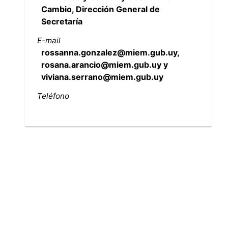
Cambio, Dirección General de
Secretaría
E-mail
rossanna.gonzalez@miem.gub.uy,
rosana.arancio@miem.gub.uy y
viviana.serrano@miem.gub.uy
Teléfono