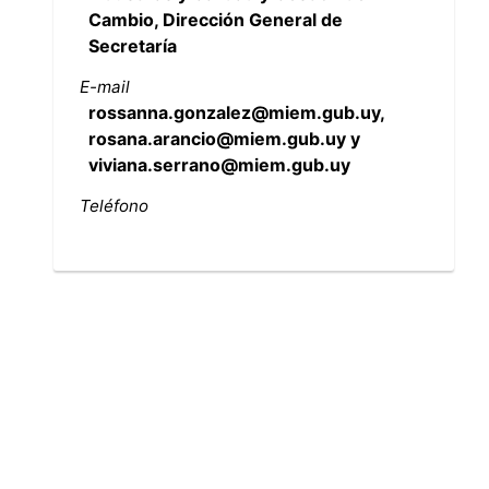
Cambio, Dirección General de
Secretaría
E-mail
rossanna.gonzalez@miem.gub.uy,
rosana.arancio@miem.gub.uy y
viviana.serrano@miem.gub.uy
Teléfono