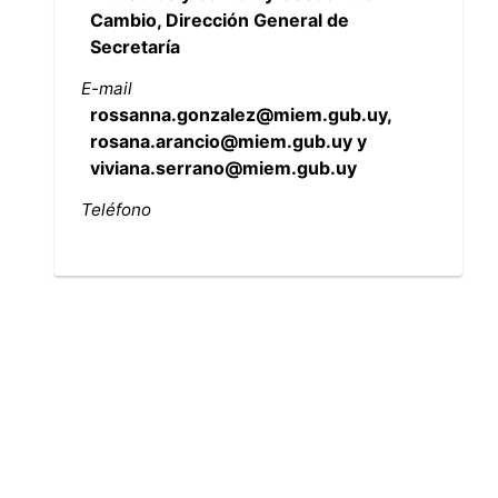
Cambio, Dirección General de
Secretaría
E-mail
rossanna.gonzalez@miem.gub.uy,
rosana.arancio@miem.gub.uy y
viviana.serrano@miem.gub.uy
Teléfono