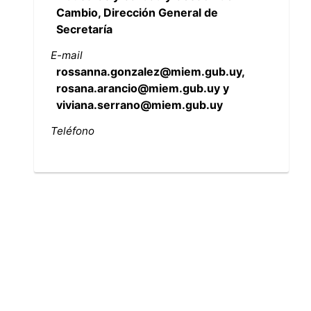
Cambio, Dirección General de
Secretaría
E-mail
rossanna.gonzalez@miem.gub.uy,
rosana.arancio@miem.gub.uy y
viviana.serrano@miem.gub.uy
Teléfono