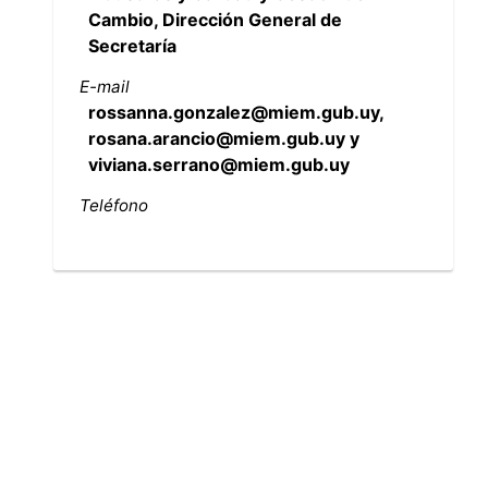
Cambio, Dirección General de
Secretaría
E-mail
rossanna.gonzalez@miem.gub.uy,
rosana.arancio@miem.gub.uy y
viviana.serrano@miem.gub.uy
Teléfono