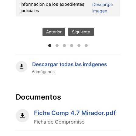
información de los expedientes
Descargar
:
judiciales
imagen
Fortalecimient
del
acceso
Anterior
Siguiente
a
la
información
de
los
Descargar todas las imágenes
expedientes
6 imágenes
judiciales"
Documentos
Ficha Comp 4.7 Mirador.pdf
Ficha de Compromiso