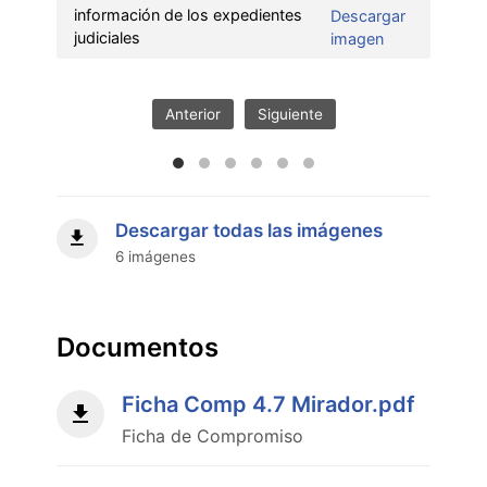
información de los expedientes
Descargar
:
judiciales
imagen
Fortalecimient
del
acceso
Anterior
Siguiente
a
la
información
de
los
Descargar todas las imágenes
expedientes
6 imágenes
judiciales"
Documentos
Ficha Comp 4.7 Mirador.pdf
Ficha de Compromiso