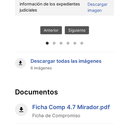
información de los expedientes
Descargar
:
judiciales
imagen
Fortalecimient
del
acceso
Anterior
Siguiente
a
la
información
de
los
Descargar todas las imágenes
expedientes
6 imágenes
judiciales"
Documentos
Ficha Comp 4.7 Mirador.pdf
Ficha de Compromiso