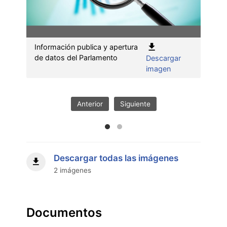
Información publica y apertura
Fotos
de datos del Parlamento
Descargar
abier
:
imagen
Información
publica
y
Anterior
Siguiente
apertura
de
datos
del
Parlamento"
Descargar todas las imágenes
2 imágenes
Documentos