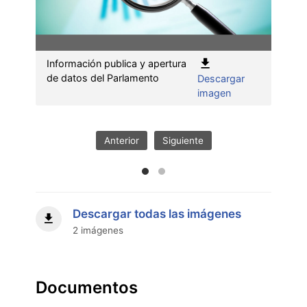
Información publica y apertura
Fotos
de datos del Parlamento
Descargar
abier
:
imagen
Información
publica
y
Anterior
Siguiente
apertura
de
datos
del
Parlamento"
Descargar todas las imágenes
2 imágenes
Documentos