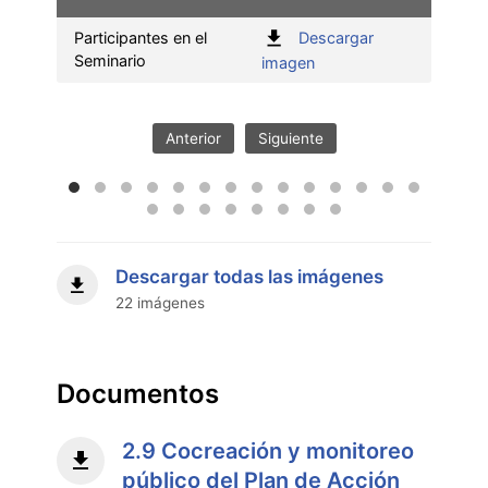
Participantes en el
Descargar
Seminario
Invit
:
imagen
Participantes
en
el
Anterior
Siguiente
Seminario"
Descargar todas las imágenes
22 imágenes
Documentos
2.9 Cocreación y monitoreo
público del Plan de Acción