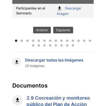
Participantes en el
Descargar
Seminario
Invit
:
imagen
Participantes
en
el
Anterior
Siguiente
Seminario"
Descargar todas las imágenes
22 imágenes
Documentos
2.9 Cocreación y monitoreo
público del Plan de Acción