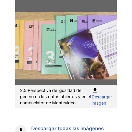
2.5 Perspectiva de igualdad de
género en los datos abiertos y en el
Descargar
:
nomenclátor de Montevideo.
imagen
2.5
Perspectiva
de
igualdad
Descargar todas las imágenes