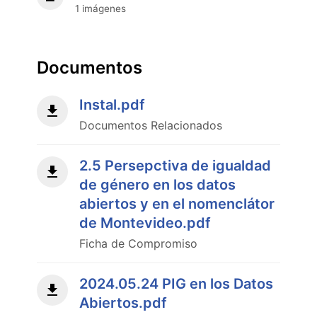
de
1 imágenes
género
en
los
datos
Documentos
abiertos
y
Instal.pdf
en
el
Documentos Relacionados
nomenclátor
de
2.5 Persepctiva de igualdad
Montevideo."
de género en los datos
abiertos y en el nomenclátor
de Montevideo.pdf
Ficha de Compromiso
2024.05.24 PIG en los Datos
Abiertos.pdf