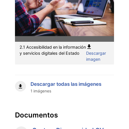
2.1 Accesibilidad en la información
y servicios digitales del Estado
Descargar
:
imagen
2.1
Accesibilidad
en
la
Descargar todas las imágenes
información
1 imágenes
y
servicios
digitales
del
Documentos
Estado"