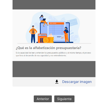
Acti
:
Descargar imagen
1
"
Anterior
Siguiente