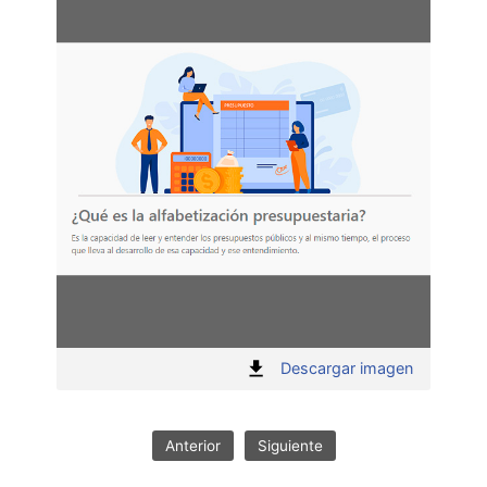
Acti
:
Descargar imagen
1
"
Anterior
Siguiente