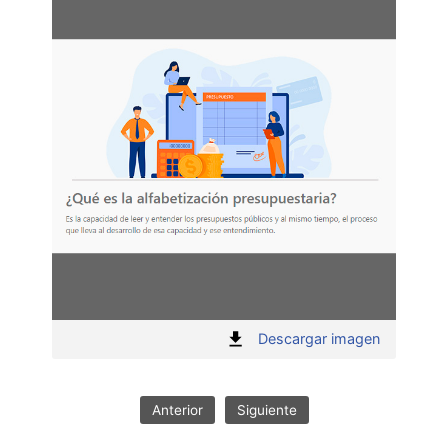
Acti
:
Descargar imagen
1
"
Anterior
Siguiente