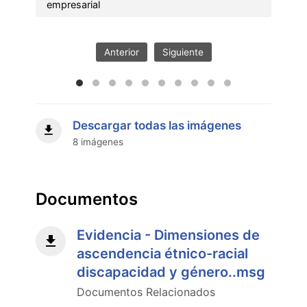
Solic
1.3
empresarial
Transparenci
y
rendición
Anterior
Siguiente
de
cuentas
de
los
beneficios
Descargar todas las imágenes
otorgados
8 imágenes
al
sector
productivo
y
Documentos
empresarial"
Evidencia - Dimensiones de
ascendencia étnico-racial
discapacidad y género..msg
Documentos Relacionados