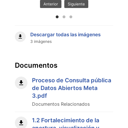
de
Anterior
Siguiente
la
apertura,
visualización
y
descarga
Descargar todas las imágenes
de
3 imágenes
los
datos
de
compras
Documentos
públicas"
Proceso de Consulta pública
de Datos Abiertos Meta
3.pdf
Documentos Relacionados
1.2 Fortalecimiento de la