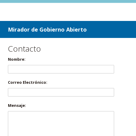
ir a contenido
ir al menú
Mirador de Gobierno Abierto
Contacto
Nombre:
Correo Electrónico:
Mensaje: