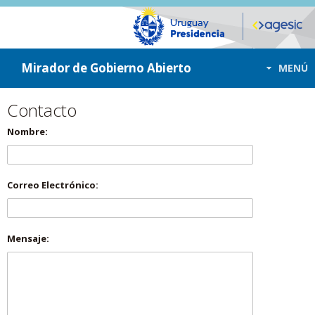
ir a contenido
ir al menú
Mirador de Gobierno Abierto
MENÚ
Contacto
Nombre:
Correo Electrónico:
Mensaje: