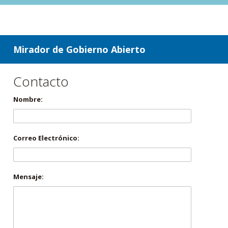
ir a contenido
ir al menú
Mirador de Gobierno Abierto
Contacto
Nombre:
Correo Electrónico:
Mensaje: