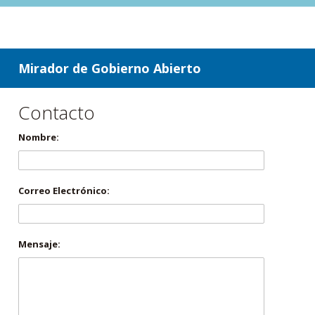
ir a contenido
ir al menú
Mirador de Gobierno Abierto
Contacto
Nombre:
Correo Electrónico:
Mensaje: