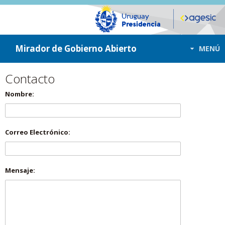
ir a contenido
ir al menú
Mirador de Gobierno Abierto
MENÚ
Contacto
Nombre:
Correo Electrónico:
Mensaje: