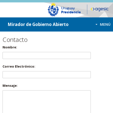
ir a contenido
ir al menú
Mirador de Gobierno Abierto
MENÚ
Contacto
Nombre:
Correo Electrónico:
Mensaje: