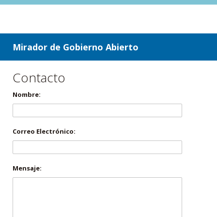
ir a contenido
ir al menú
Mirador de Gobierno Abierto
Contacto
Nombre:
Correo Electrónico:
Mensaje: