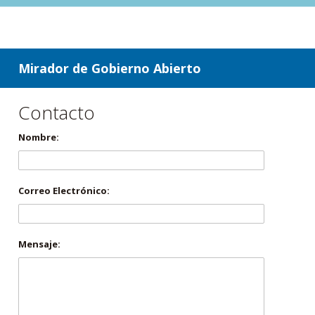
ir a contenido
ir al menú
Mirador de Gobierno Abierto
Contacto
Nombre:
Correo Electrónico:
Mensaje: