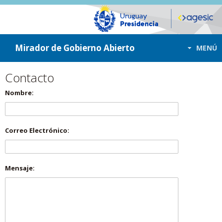
ir a contenido
ir al menú
Mirador de Gobierno Abierto
MENÚ
Contacto
Nombre:
Correo Electrónico:
Mensaje: