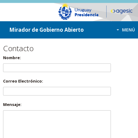
ir a contenido
ir al menú
Mirador de Gobierno Abierto
MENÚ
Contacto
Nombre:
Correo Electrónico:
Mensaje: