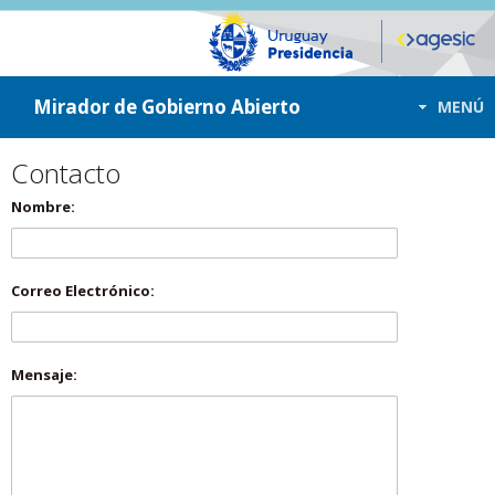
ir a contenido
ir al menú
Mirador de Gobierno Abierto
MENÚ
Contacto
Nombre:
Correo Electrónico:
Mensaje: