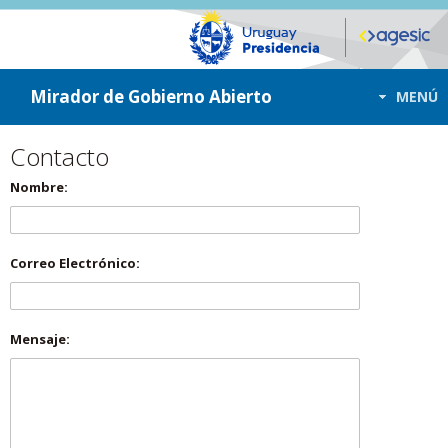
ir a contenido
ir al menú
Mirador de Gobierno Abierto
MENÚ
Contacto
Nombre:
Correo Electrónico:
Mensaje: