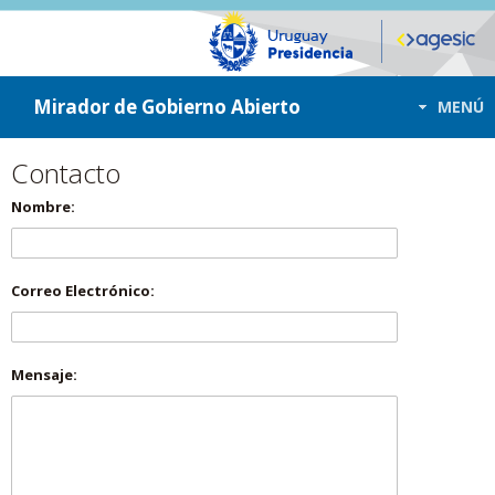
ir a contenido
ir al menú
Mirador de Gobierno Abierto
MENÚ
Contacto
Nombre:
Correo Electrónico:
Mensaje: