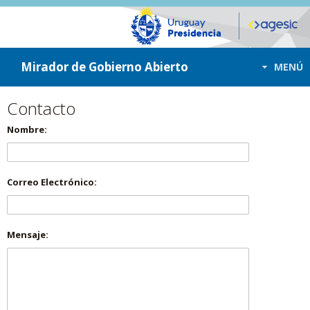
ir a contenido
ir al menú
Mirador de Gobierno Abierto
MENÚ
Contacto
Nombre:
Correo Electrónico:
Mensaje: