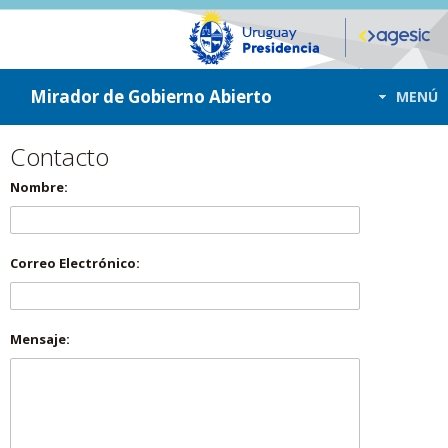
ir a contenido
ir al menú
Mirador de Gobierno Abierto
MENÚ
Contacto
Nombre:
Correo Electrónico:
Mensaje: