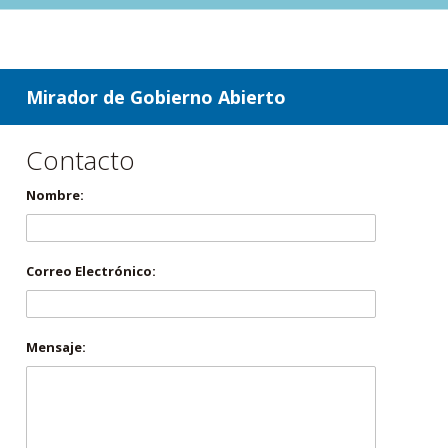
ir a contenido
ir al menú
Mirador de Gobierno Abierto
Contacto
Nombre:
Correo Electrónico:
Mensaje: